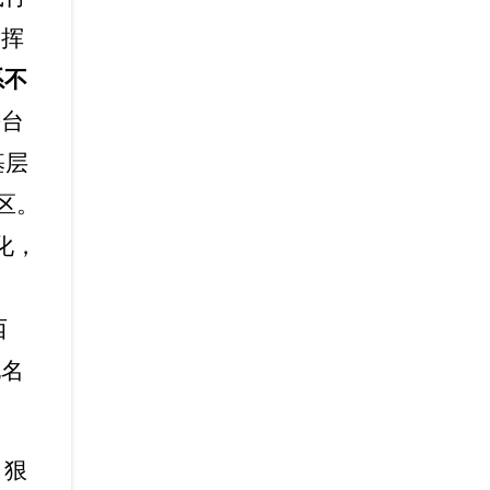
发挥
系不
平台
基层
区。
化，
西
地名
、狠