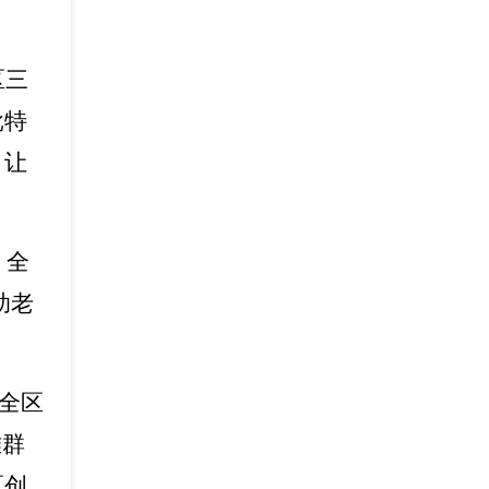
区三
批特
，让
，全
助老
全区
难群
区创