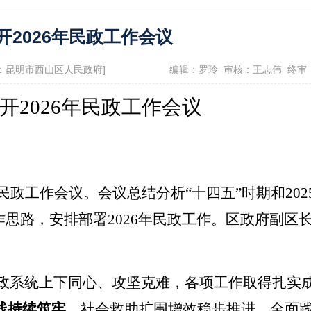
政府信息公开指南
政府信息公开制
开2026年民政工作会议
息公开年报
依申请公开
服务评价结果公示
 来源：昆明市西山区人民政府]
编辑：罗玲 审核：王志伟 终审
12345便民热线
开
2026
年民政工作会议
景点
民政工作会议。会议总结分析
“
十四五
”
时期和
202
作思路，安排部署
2026
年民政工作。区政府副区
政系统上下同心、攻坚克难，各项工作取得扎实
线持续筑牢。
社会救助扩围增效稳步推进，全面