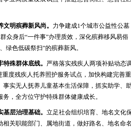
养文明殡葬新风尚。
力争建成
1
个城市公益性公墓
升群众身后
“
一件事
”
办理质效，深化殡葬移风易俗
、绿色低碳祭扫
”
的殡葬新风
。
牢特殊群体底线。
严格落实残疾人两项补贴动态
进重度残疾人托养照护服务试点，加快构建完善
、事实无人抚养儿童基本生活保障，抓实助学、
服务，全方位守护特殊群体健康成长。
实基层治理基础。
立足社会组织培育、地名文化
动相关职能部门、属地街道，做好路名、地名命