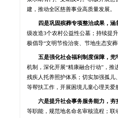
建，推动全区慈善事业高质量发展。
四是巩固殡葬专项整治成果，涵
级改造
3
个农村公益性公墓；持续提
极倡导
“
文明节俭治丧、节地生态安葬
五是
强化社会福利制度保障，兜
机制，深化开展
“
精康融合行动
”
，推
残疾人托养照护体系；切实加强孤儿
等帮扶工作，开展困境儿童心理关爱
六是提升社会事务服务能力，夯
等职能，规范地名命名审核流程；联