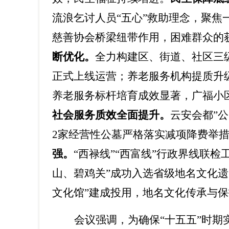
流浪乞讨人员
“
五心
”
救助理念，聚焦
慈善协会桥梁纽带作用，困难群众的
断优化。
全力构建区、街道、社区三
正式上线运营；养老服务机构提质升
养老服务标杆培育成效显著，广福小
社会服务质效全面提升。
云安会都
”
公
2
家经营性公墓严格落实减项降费举
强。
“
西禄线
”“
西富线
”
行政界线联检
山、碧鸡关
”
成功入选省级地名文化遗
文化馆
”
建成投用，地名文化传承与保
会议强调，为确保
“
十五五
”
时期