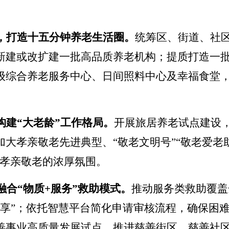
，打造十五分钟养老生活圈。
统筹区、街道、社
新建或改扩建一批高品质养老机构；提质打造一
级综合养老服务中心、日间照料中心及幸福食堂
构建
“
大老龄
”
工作格局。
开展旅居养老试点建设
加大孝亲敬老先进典型、
“
敬老文明号
”“
敬老爱老
孝亲敬老的浓厚氛围。
融合
“
物质
+
服务
”
救助模式。
推动服务类救助覆盖
享
”
；依托智慧平台简化申请审核流程，确保困
善事业高质量发展试点，推进慈善街区、慈善社