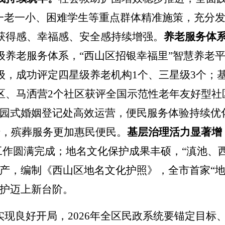
一老一小、困难学生等重点群体精准施策，充分
获得感、幸福感、安全感持续增强。
养老服务体
级养老服务体系，
“
西山区招银幸福里
”
智慧养老
级，成功评定四星级养老机构
1
个、三星级
3
个；
区、马洒营
2
个社区获评全国示范性老年友好型社
园式婚姻登记处高效运营，便民服务体验持续优
措，殡葬服务更加惠民便民。
基层治理活力显著增
工作圆满完成；地名文化保护成果丰硕，
“
滇池、
产，编制《西山区地名文化护照》，全市首家
“
护迈上新台阶
。
实现良好开局，
2026
年全区民政系统要锚定目标