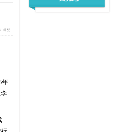
度
政策文件
法定主动公开内容
办事服务统计公示
调查征集
领导信箱
：田丽
在线访谈
西山概况
历史底蕴
荟萃
街道风采
5
年
长李
成
践行