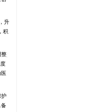
，升
，积
调整
重度
助医
保护
名备