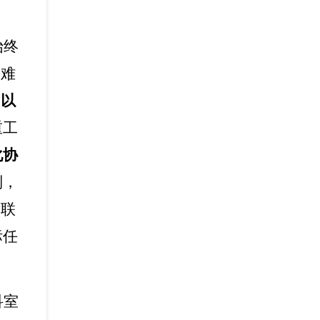
。
始终
畏难
力以
重工
化协
制，
下联
标任
科室