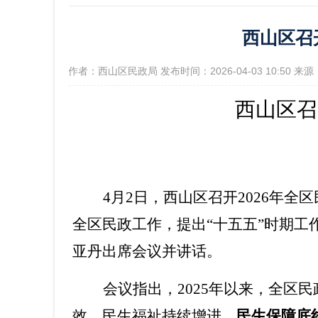
西山区召
政府信
[作者：西山区民政局 发布时间：2026-04-03 10:50
西山区召
4
月
2
日，西山区召开
2026
年全区
全区民政工作，提出
“
十五五
”
时期工
亚丹出席会议并讲话。
会议指出，
2025
年以来，全区民
效，民生福祉持续增进。
民生保障底