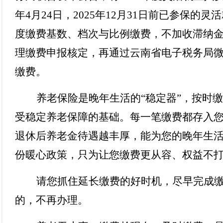
年
4
月
24
日，
2025
年
12
月
31
日前已参保的灵活
度缴费基数、档次与比例缴费，不加收滞纳
理缴费申报核定，再通过云南省电子税务局
缴费。
养老保险是晚年生活的
“
稳定器
”
，按时缴
受稳定养老保障的基础。每一笔缴费都存入
退休后养老金待遇越丰厚，能为您的晚年生
份暖心政策，只为让您缴费更从容、权益不
请您抓住延长缴费的好时机，尽早完成
的，不再办理。