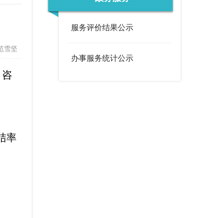
度
政策文件
法定主动公开内容
办事服务统计公示
服务评价结果公示
调查征集
领导信箱
范雪坚
办事服务统计公示
在线访谈
西山概况
历史底蕴
，咨
荟萃
街道风采
结率