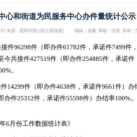
政府信息公开指南
政府信息公开制
服务中心和街道为民服务中心办件量统计公示
息公开年报
依申请公开
服务评价结果公示
6:21 来源：昆明市西山区人民政府]
编辑：余廉 审核：沈倩 终审：
12345便民热线
共接件
96298件
（即办件
61782
件，承诺件
7499
件
至今共接件
427519
件（即办件
254885
件，承诺件
景点
00%。
接件
14299件
（即办件
4638
件，承诺件
9661
件）办
即办件
25312
件，承诺件
55598
件）办结率
100%。
年
6
月份工作数据统计表》