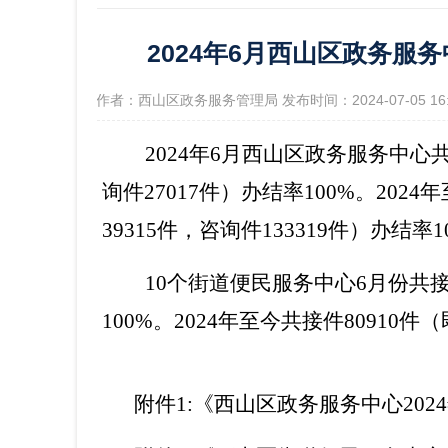
2024年6月西山区政务
政府信
[作者：西山区政务服务管理局 发布时间：2024-07-05 1
202
4
年
6
月西山区政务服务中心
询件
27017
件）办结率
100%。202
4
年
39315
件，咨询件
133319
件）办结率
1
10个街道
便
民服务中心
6
月份共
100%。202
4
年至今共接件
80910
件（
附件
1
:
《西山区政务服务中心
202
4