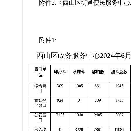
附件
2
:
《西山区街道
便
民服务中心
附件
1
:
西山区政务服务中心
202
4
年
6
窗口单
即办件
承诺件
咨询数
接件总数
位
综合窗
309
1005
631
1945
口
婚姻登
924
0
809
1733
记窗口
公安窗
2157
1040
2405
5602
口
出入境
0
3220
7861
11081