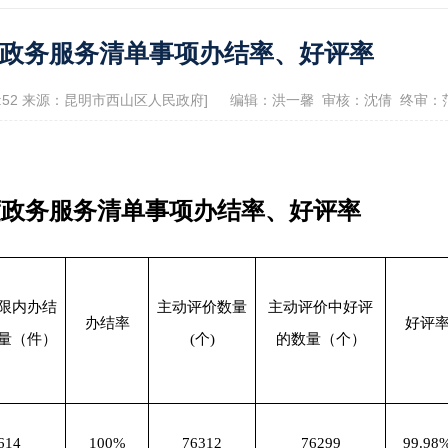
政府信息公开指南
政府信息公开制
季度政务服务清单事项办结率、好评率
息公开年报
依申请公开
服务评价结果公示
4:52 来源：昆明市西山区人民政府]
编辑：洪一馨 审核：沈倩 终审：
12345便民热线
景点
季度政务服务清单事项办结率、好评率
限内办结
主动评价数量
主动评价中好评
办结率
好评
量（件）
(个)
的数量（个）
614
100%
76312
76299
99.98