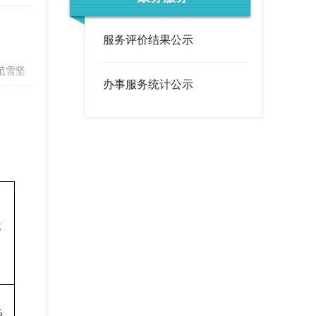
度
政策文件
法定主动公开内容
办事服务统计公示
服务评价结果公示
调查征集
领导信箱
范雪坚
办事服务统计公示
在线访谈
西山概况
历史底蕴
荟萃
街道风采
率
%