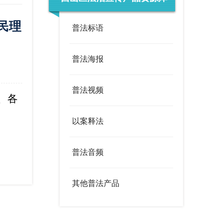
度
政策文件
法定主动公开内容
民理
办事服务统计公示
普法标语
调查征集
领导信箱
普法海报
在线访谈
西山概况
历史底蕴
普法视频
荟萃
街道风采
、各
以案释法
普法音频
其他普法产品