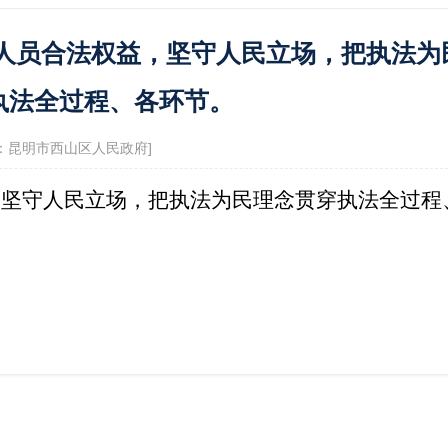
政府信息公开指南
政府信息公开制
人员合法权益，坚守人民立场，把执法为
息公开年报
依申请公开
服务评价结果公示
执法全过程、各环节。
12345便民热线
 来源：昆明市西山区人民政府]
景点
，坚守人民立场，把执法为民理念贯穿执法全过程