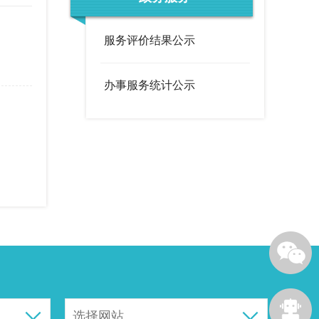
度
政策文件
法定主动公开内容
办事服务统计公示
服务评价结果公示
调查征集
领导信箱
办事服务统计公示
在线访谈
西山概况
历史底蕴
荟萃
街道风采