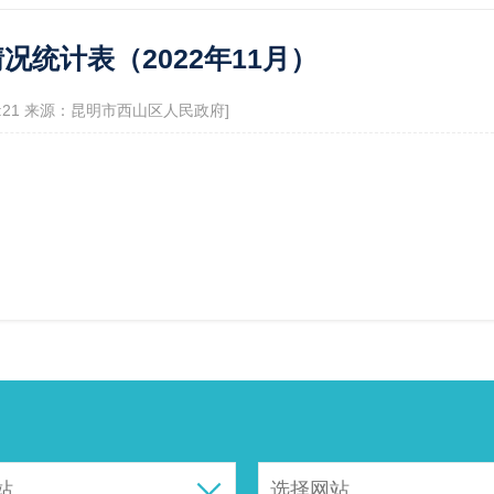
政府信息公开指南
政府信息公开制
况统计表（2022年11月）
息公开年报
依申请公开
服务评价结果公示
9:21 来源：昆明市西山区人民政府]
12345便民热线
景点